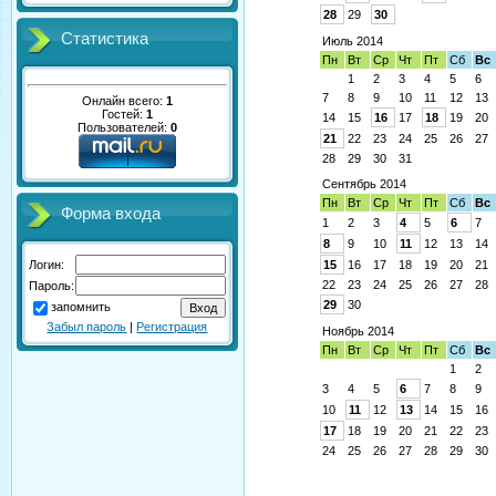
28
29
30
Статистика
Июль 2014
Пн
Вт
Ср
Чт
Пт
Сб
Вс
1
2
3
4
5
6
7
8
9
10
11
12
13
Онлайн всего:
1
Гостей:
1
14
15
16
17
18
19
20
Пользователей:
0
21
22
23
24
25
26
27
28
29
30
31
Сентябрь 2014
Пн
Вт
Ср
Чт
Пт
Сб
Вс
Форма входа
1
2
3
4
5
6
7
8
9
10
11
12
13
14
Логин:
15
16
17
18
19
20
21
22
23
24
25
26
27
28
Пароль:
29
30
запомнить
Забыл пароль
|
Регистрация
Ноябрь 2014
Пн
Вт
Ср
Чт
Пт
Сб
Вс
1
2
3
4
5
6
7
8
9
10
11
12
13
14
15
16
17
18
19
20
21
22
23
24
25
26
27
28
29
30