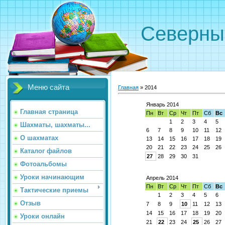
Северн
Меню сайта
Главная
»
2014
Январь 2014
Главная страница
Пн
Вт
Ср
Чт
Пт
Сб
Вс
1
2
3
4
5
Шахматы, шахматы...
6
7
8
9
10
11
12
О шахматах
13
14
15
16
17
18
19
20
21
22
23
24
25
26
Каталог файлов
27
28
29
30
31
Фотоальбомы
Уроки начинающим
Апрель 2014
Пн
Вт
Ср
Чт
Пт
Сб
Вс
Тактические приемы
1
2
3
4
5
6
Отзыв
7
8
9
10
11
12
13
14
15
16
17
18
19
20
Уроки онлайн
21
22
23
24
25
26
27