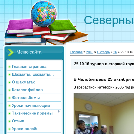
Северн
Меню сайта
Главная
»
2016
»
Октябрь
»
26
» 25.10.16
25.10.16 турнир в старшей гру
Главная страница
Шахматы, шахматы...
В Челобитьево 25 октября 
О шахматах
В возрастной категории 2005 год р
Каталог файлов
Фотоальбомы
Уроки начинающим
Тактические приемы
Отзыв
Уроки онлайн