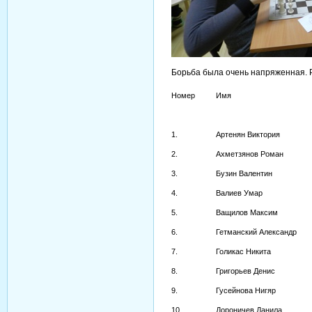
Борьба была очень напряженная. Р
Номер
Имя
1.
Артенян Виктория
2.
Ахметзянов Роман
3.
Бузин Валентин
4.
Валиев Умар
5.
Ващилов Максим
6.
Гетманский Александр
7.
Голикас Никита
8.
Григорьев Денис
9.
Гусейнова Нигяр
10.
Дороничев Данила