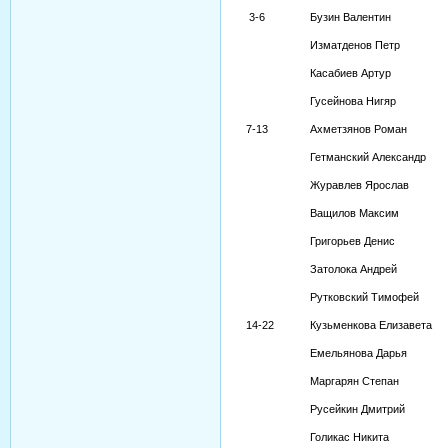
3-6
Бузин Валентин
Изматденов Петр
Касабиев Артур
Гусейнова Нигяр
7-13
Ахметзянов Роман
Гетманский Александр
Журавлев Ярослав
Ващилов Максим
Григорьев Денис
Затолока Андрей
Рутковский Тимофей
14-22
Кузьменкова Елизавета
Емельянова Дарья
Маргарян Степан
Русейкин Дмитрий
Голикас Никита