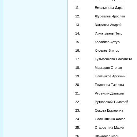
11.
Емельянова Дарья
12.
Журавлев Ярослав
13.
Затолока Андрей
14.
Изматденов Петр
15.
Касабиев Артур
16.
Киселев Виктор
17.
Кузьменкова Елизавета
18.
Маргарян Степан
19.
Плотников Арсений
20.
Подорова Татьяна
21.
Русейкин Дмитрий
22.
Рутковский Тимофей
23.
Сокова Екатерина
24.
Солнышкина Алиса
25.
Старостина Мария
26.
Шакалиев Иван