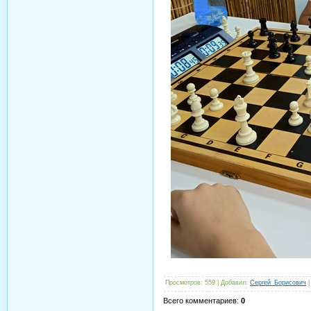
Просмотров
: 559 |
Добавил
:
Сергей_Борисович
Всего комментариев
:
0