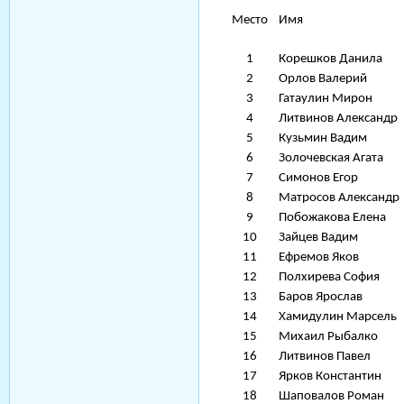
Место
Имя
1
Корешков Данила
2
Орлов Валерий
3
Гатаулин Мирон
4
Литвинов Александр
5
Кузьмин Вадим
6
Золочевская Агата
7
Симонов Егор
8
Матросов Александр
9
Побожакова Елена
10
Зайцев Вадим
11
Ефремов Яков
12
Полхирева София
13
Баров Ярослав
14
Хамидулин Марсель
15
Михаил Рыбалко
16
Литвинов Павел
17
Ярков Константин
18
Шаповалов Роман