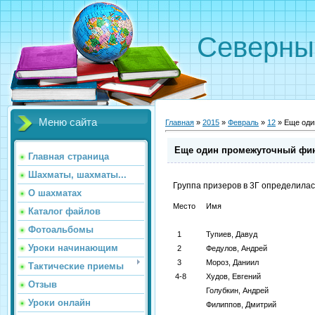
Северн
Меню сайта
Главная
»
2015
»
Февраль
»
12
» Еще оди
Еще один промежуточный фин
Главная страница
Шахматы, шахматы...
Группа призеров в 3Г определилась
О шахматах
Место
Имя
Каталог файлов
Фотоальбомы
1
Тупиев, Давуд
Уроки начинающим
2
Федулов, Андрей
3
Мороз, Даниил
Тактические приемы
4-8
Худов, Евгений
Отзыв
Голубкин, Андрей
Уроки онлайн
Филиппов, Дмитрий