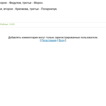
орое - Федулов, третье - Мороз.
я, второе - Крючкова, третье - Погарничук.
|
Рейтинг
:
0.0
/
0
Добавлять комментарии могут только зарегистрированные пользователи.
[
Регистрация
|
Вход
]