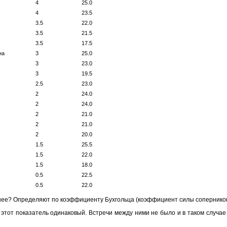
4
25.0
4
23.5
3.5
22.0
3.5
21.5
3.5
17.5
на
3
25.0
3
23.0
3
19.5
2.5
23.0
2
24.0
2
24.0
2
21.0
2
21.0
2
20.0
1.5
25.5
1.5
22.0
1.5
18.0
0.5
22.5
0.5
22.0
ьнее? Определяют по коэффициенту Бухгольца (коэффициент силы соперников
этот показатель одинаковый. Встречи между ними не было и в таком случае н