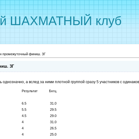
ый ШАХМАТНЫЙ клуб
н промежуточный финиш. 3Г
иш. 3Г
 однозначно, а вслед за ними плотной группой сразу 5 участников с одинако
Результат
Бхгц.
6.5
31.0
5.5
29.5
4.5
29.0
4
31.0
4
26.5
4
25.0