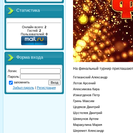
Статистика
Онлайн всего:
2
Гостей:
2
Пользователей:
0
Форма входа
На финальный турнир приглашаютс
Логин:
Пароль:
Гетманский Александр
запомнить
Лотов Арсений
Забыл пароль
|
Регистрация
Апексимова Кира
Изматденов Петр
Гринь Максим
Цедяков Дмитрий
Шустелев Дмитрий
Шевкунов Артем
Маракулина Мария
Шеремет Александр