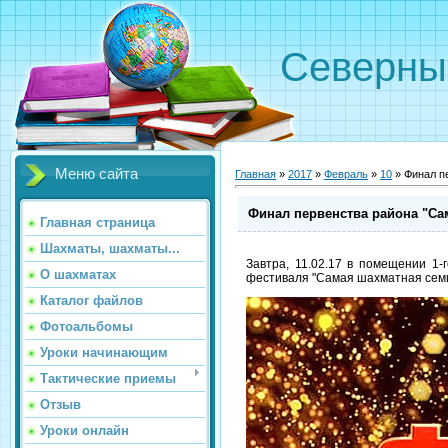
Северн
Меню сайта
Главная
»
2017
»
Февраль
»
10
» Финал п
Финал первенства района "Са
Главная страница
Шахматы, шахматы...
Завтра, 11.02.17 в помещении 1
О шахматах
фестиваля "Самая шахматная сем
Каталог файлов
Фотоальбомы
Уроки начинающим
Тактические приемы
Отзыв
Уроки онлайн