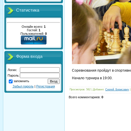
Статистика
Онлайн всего:
1
Гостей:
1
Пользователей:
0
Форма входа
Логин:
Соревнования пройдут в спортивно
Пароль:
Начало турнира в 19:00.
запомнить
Забыл пароль
|
Регистрация
Просмотров
: 562 |
Добавил
:
Сергей_Борисович
Всего комментариев
:
0