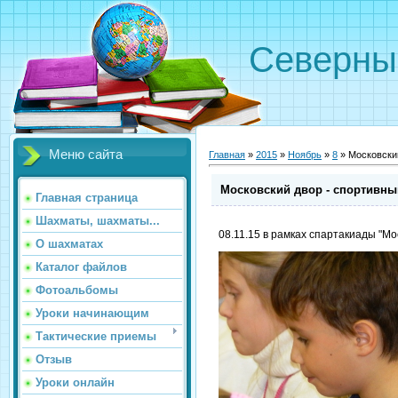
Северн
Меню сайта
Главная
»
2015
»
Ноябрь
»
8
» Московский
Московский двор - спортивны
Главная страница
Шахматы, шахматы...
08.11.15 в рамках спартакиады "Мо
О шахматах
Каталог файлов
Фотоальбомы
Уроки начинающим
Тактические приемы
Отзыв
Уроки онлайн