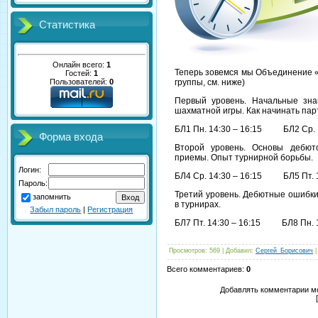
Статистика
Онлайн всего:
1
Теперь зовемся мы Объединение 
Гостей:
1
Пользователей:
0
группы, см. ниже)
Первый уровень. Начальные знан
шахматной игры. Как начинать парт
БЛ1 Пн. 14:30 – 16:15 БЛ2 Ср. 
Форма входа
Второй уровень. Основы дебюто
приемы. Опыт турнирной борьбы.
Логин:
БЛ4 Ср. 14:30 – 16:15 БЛ5 Пт. 
Пароль:
Третий уровень. Дебютные ошибки
запомнить
в турнирах.
Забыл пароль
|
Регистрация
БЛ7 Пт. 14:30 – 16:15 БЛ8 Пн. 
Просмотров
: 569 |
Добавил
:
Сергей_Борисович
Всего комментариев
:
0
Добавлять комментарии мо