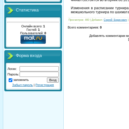
Финал состоится во вторник 08.10.
Изменения в расписании турнира
Статистика
межшкольного турнира по шахмата
Просмотров
: 460 |
Добавил
:
Сергей_Борисович
Онлайн всего:
1
Всего комментариев
:
0
Гостей:
1
Пользователей:
0
Добавлять комментарии мо
Форма входа
Логин:
Пароль:
запомнить
Забыл пароль
|
Регистрация