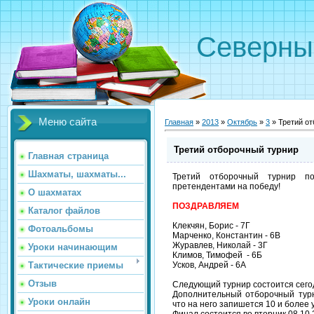
Северн
Меню сайта
Главная
»
2013
»
Октябрь
»
3
» Третий о
Третий отборочный турнир
Главная страница
Шахматы, шахматы...
Третий отборочный турнир п
претендентами на победу!
О шахматах
ПОЗДРАВЛЯЕМ
Каталог файлов
Клекчян, Борис - 7Г
Фотоальбомы
Марченко, Константин - 6В
Журавлев, Николай - 3Г
Уроки начинающим
Климов, Тимофей - 6Б
Тактические приемы
Усков, Андрей - 6А
Отзыв
Следующий турнир состоится сегод
Дополнительный отборочный турн
Уроки онлайн
что на него запишется 10 и более 