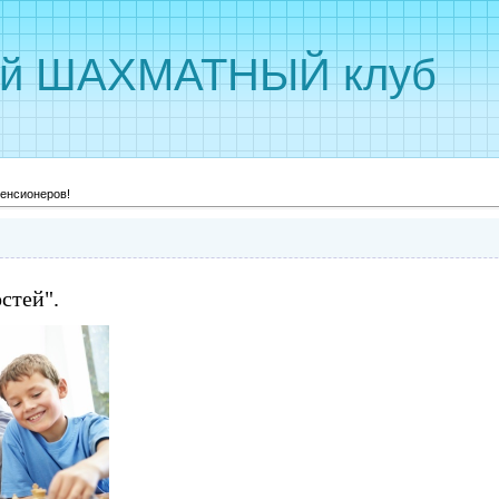
ый ШАХМАТНЫЙ клуб
пенсионеров!
стей".