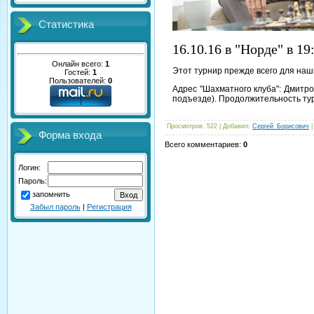
Статистика
16.10.16 в "Норде" в 1
Онлайн всего:
1
Этот турнир прежде всего для наш
Гостей:
1
Пользователей:
0
Адрес "Шахматного клуба": Дмитро
подъезде). Продолжительность турн
Просмотров
: 522 |
Добавил
:
Сергей_Борисович
Форма входа
Всего комментариев
:
0
Логин:
Пароль:
запомнить
Забыл пароль
|
Регистрация