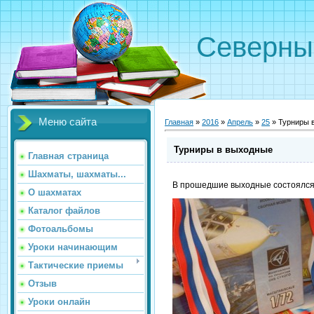
Северн
Меню сайта
Главная
»
2016
»
Апрель
»
25
» Турниры 
Турниры в выходные
Главная страница
Шахматы, шахматы...
В прошедшие выходные состоялся
О шахматах
Каталог файлов
Фотоальбомы
Уроки начинающим
Тактические приемы
Отзыв
Уроки онлайн