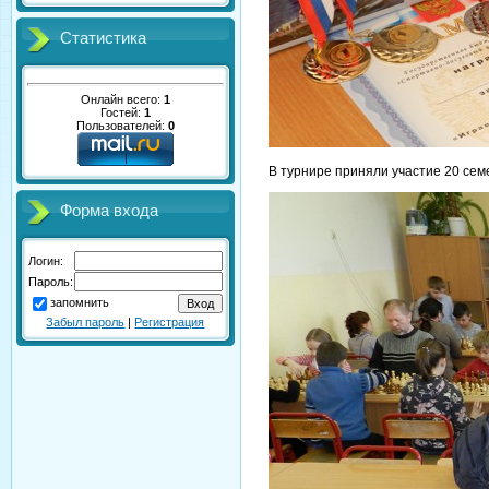
Статистика
Онлайн всего:
1
Гостей:
1
Пользователей:
0
В турнире приняли участие 20 сем
Форма входа
Логин:
Пароль:
запомнить
Забыл пароль
|
Регистрация