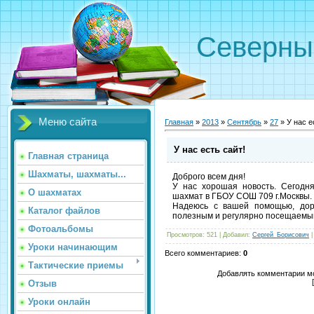
Северн
Меню сайта
Главная
»
2013
»
Сентябрь
»
27
» У нас е
У нас есть сайт!
Главная страница
Шахматы, шахматы...
Доброго всем дня!
У нас хорошая новость. Сегодн
О шахматах
шахмат в ГБОУ СОШ 709 г.Москвы.
Надеюсь с вашей помощью, доро
Каталог файлов
полезным и регулярно посещаемы
Фотоальбомы
Просмотров
: 521 |
Добавил
:
Сергей_Борисович
Уроки начинающим
Всего комментариев
:
0
Тактические приемы
Добавлять комментарии мо
Отзыв
Уроки онлайн