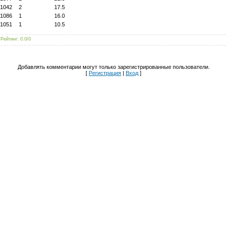
1042
2
17.5
1086
1
16.0
1051
1
10.5
|
Рейтинг
:
0.0
/
0
Добавлять комментарии могут только зарегистрированные пользователи.
[
Регистрация
|
Вход
]