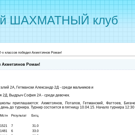
ый ШАХМАТНЫЙ клуб
2-х классов победил Ахметзянов Роман!
л Ахметзянов Роман!
алий 2А, Гетмански Александр 2Д - среди мальчиков и
я 2Д, Выдрыч София 2А - среди девочек.
колы приглашаются: Ахметзянов, Потапов, Гетманский, Фаттоев, Бигаче
ень до турнира. Турнир состоится в пятницу 10.04.15. Начало турнира 12:30 
Мстн
Результат
Бхгц.
1521
7
31.0
1481
6
33.0