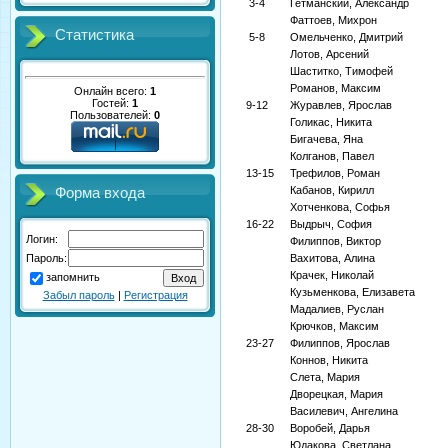
3-4
Гетманский, Александр
Фаттоев, Михрон
Статистика
5-8
Омельченко, Дмитрий
Лотов, Арсений
Шаститко, Тимофей
Романов, Максим
Онлайн всего:
1
Гостей:
1
9-12
Журавлев, Ярослав
Пользователей:
0
Голикас, Никита
Бигачева, Яна
Колганов, Павел
13-15
Трефилов, Роман
Кабанов, Кирилл
Форма входа
Хотченкова, Софья
16-22
Выдрыч, София
Логин:
Филиппов, Виктор
Пароль:
Вахитова, Алина
Крачек, Николай
запомнить
Кузьменкова, Елизавета
Забыл пароль
|
Регистрация
Мадалиев, Руслан
Крючков, Максим
23-27
Филиппов, Ярослав
Коннов, Никита
Слета, Мария
Дворецкая, Мария
Василевич, Ангелина
28-30
Воробей, Дарья
Юдакова, Светлана