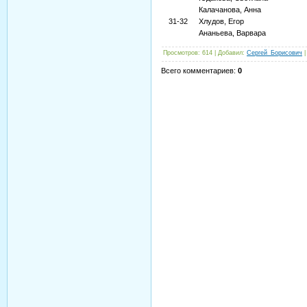
Калачанова, Анна
31-32
Хлудов, Егор
Ананьева, Варвара
Просмотров
: 614 |
Добавил
:
Сергей_Борисович
Всего комментариев
:
0