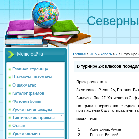
Северн
Меню сайта
Главная
»
2015
»
Апрель
»
7
» В турнире 
В турнире 2-х классов победи
Главная страница
Шахматы, шахматы...
Призерами стали:
О шахматах
Ахметзянов Роман 2А, Потапов Вит
Каталог файлов
Бигачева Яна 2Г, Хотченкова Софь
Фотоальбомы
На финал первенства средней ш
Уроки начинающим
приглашения будут отправлены за д
Тактические приемы
Место
Имя
Отзыв
1
Ахметзянов, Роман
Уроки онлайн
2
Потапов, Виталий