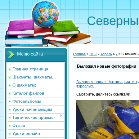
Северн
Меню сайта
Главная
»
2017
»
Апрель
»
7
» Выложил н
Выложил новые фотографии
Главная страница
Шахматы, шахматы...
Выложил новые фотографии с ту
О шахматах
взрослых.
Каталог файлов
Смотрите, делитесь ссылками.
Фотоальбомы
Уроки начинающим
Тактические приемы
Отзыв
Уроки онлайн