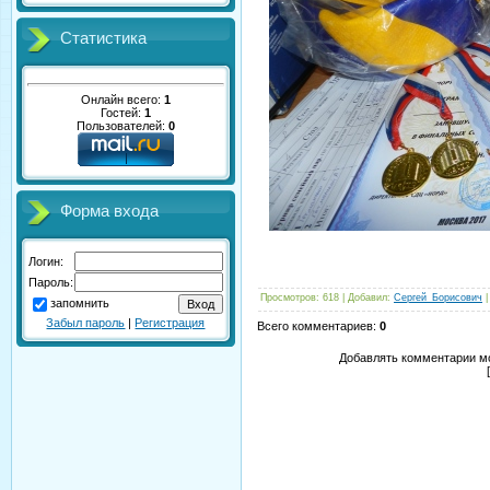
Статистика
Онлайн всего:
1
Гостей:
1
Пользователей:
0
Форма входа
Логин:
Пароль:
Просмотров
: 618 |
Добавил
:
Сергей_Борисович
запомнить
Забыл пароль
|
Регистрация
Всего комментариев
:
0
Добавлять комментарии мо