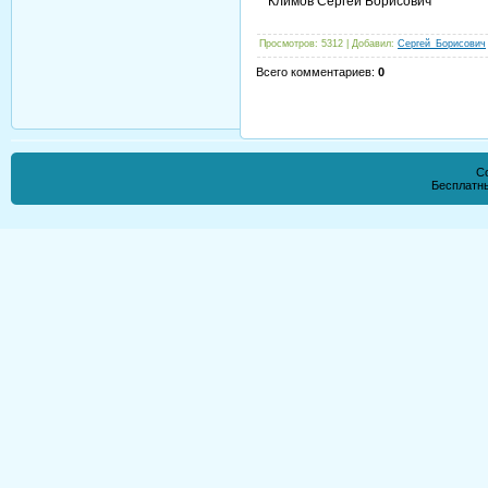
Климов Сергей Борисович
Просмотров
: 5312 |
Добавил
:
Сергей_Борисович
Всего комментариев
:
0
Co
Бесплатн