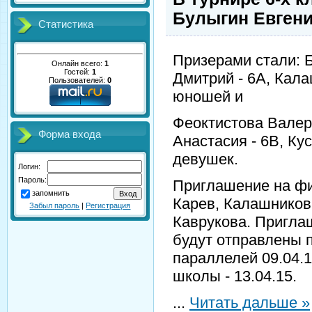
Булыгин Евген
Статистика
Призерами стали: Б
Онлайн всего:
1
Гостей:
1
Дмитрий - 6А, Кала
Пользователей:
0
юношей и
Феоктистова Валери
Форма входа
Анастасия - 6В, Кус
девушек.
Логин:
Пароль:
Приглашение на фи
запомнить
Карев, Калашников
Забыл пароль
|
Регистрация
Каврукова. Пригла
будут отправлены 
параллелей 09.04.
школы - 13.04.15.
...
Читать дальше »