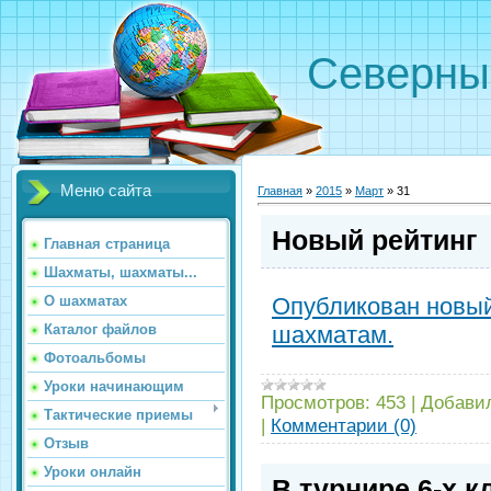
Северн
Меню сайта
Главная
»
2015
»
Март
»
31
Новый рейтинг
Главная страница
Шахматы, шахматы...
О шахматах
Опубликован новый
Каталог файлов
шахматам.
Фотоальбомы
Уроки начинающим
Просмотров:
453
|
Добави
Тактические приемы
|
Комментарии (0)
Отзыв
Уроки онлайн
В турнире 6-х 