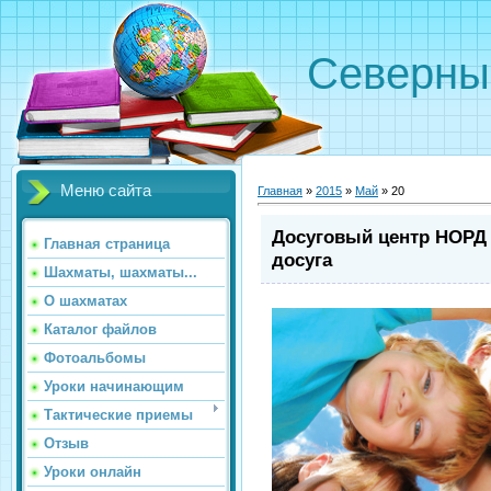
Северн
Меню сайта
Главная
»
2015
»
Май
»
20
Досуговый центр НОРД 
Главная страница
досуга
Шахматы, шахматы...
О шахматах
Каталог файлов
Фотоальбомы
Уроки начинающим
Тактические приемы
Отзыв
Уроки онлайн