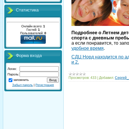
Статистика
Онлайн всего:
1
Гостей:
1
Подробнее о Летнем дет
Пользователей:
0
спорта с дневным преб
а если понравится, то зап
удобное время
.
Форма входа
СДЦ Норд находится по ад
и 2.
Логин:
Пароль:
Просмотров:
433
|
Добавил:
Сергей_
запомнить
Забыл пароль
|
Регистрация