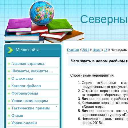
Северн
Меню сайта
Главная
»
2014
»
Июль
»
16
» Чего ждать
Чего ждать в новом учебном 
Главная страница
Шахматы, шахматы...
Спортивные мероприятия.
О шахматах
Серия отборочных квал
Каталог файлов
приуроченные ко дню учител
Открытое первенство шко
Фотоальбомы
категориях, отборочные ту
Личное первенство района 
Уроки начинающим
Командное первенство школ
«Белая ладья.
Тактические приемы
Личное первенство школы
соревнования к турниру «П
Отзыв
Чемпионат школы, посвя
Уроки онлайн
ферзь 2015».