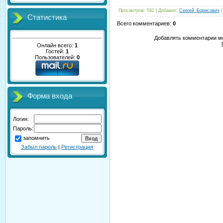
Просмотров
: 591 |
Добавил
:
Сергей_Борисович
Статистика
Всего комментариев
:
0
Добавлять комментарии мо
Онлайн всего:
1
Гостей:
1
Пользователей:
0
Форма входа
Логин:
Пароль:
запомнить
Забыл пароль
|
Регистрация