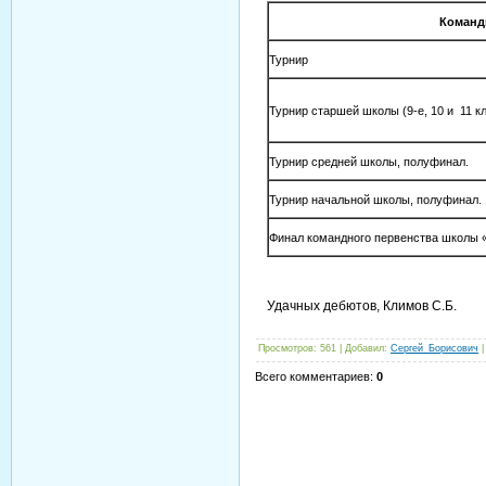
Команд
Турнир
Турнир старшей школы (9-е, 10 и 11 к
Турнир средней школы, полуфинал.
Турнир начальной школы, полуфинал.
Финал командного первенства школы 
Удачных дебютов, Климов С.Б.
Просмотров
: 561 |
Добавил
:
Сергей_Борисович
Всего комментариев
:
0