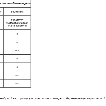
ахматам «Белая ладья»
я
Участники
Участвует
«Команда класса»
4+2 (в заявке 8)
-«-
-«-
-«-
-«-
-«-
-«-
-«-
екабря. В них примут участие по две команды победительницы параллели. В