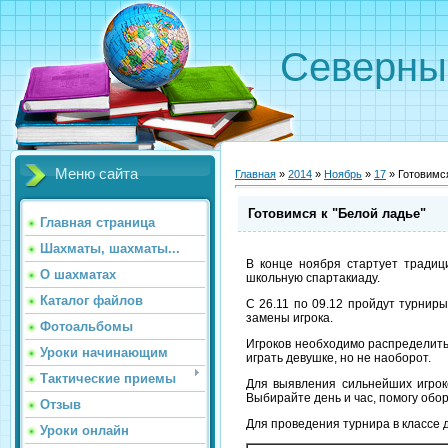
Северн
Меню сайта
Главная
»
2014
»
Ноябрь
»
17
» Готовимся
Готовимся к "Белой ладье"
Главная страница
Шахматы, шахматы...
В конце ноября стартует традиц
О шахматах
школьную спартакиаду.
Каталог файлов
С 26.11 по 09.12 пройдут турниры
замены игрока.
Фотоальбомы
Игроков необходимо распределить 
Уроки начинающим
играть девушке, но не наоборот.
Тактические приемы
Для выявления сильнейших игрок
Выбирайте день и час, помогу обо
Отзыв
Для проведения турнира в классе д
Уроки онлайн