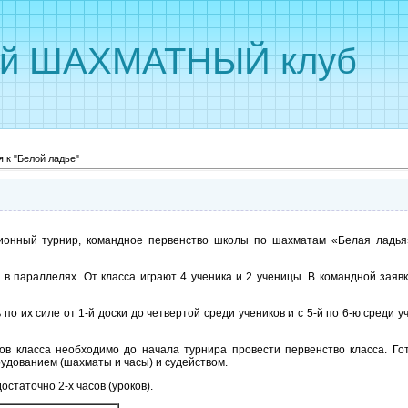
ый ШАХМАТНЫЙ клуб
 к "Белой ладье"
ионный турнир, командное первенство школы по шахматам «Белая ладья»
 в параллелях. От класса играют 4 ученика и 2 ученицы. В командной заявк
по их силе от 1-й доски до четвертой среди учеников и с 5-й по 6-ю среди
ов класса необходимо до начала турнира провести первенство класса. Го
рудованием (шахматы и часы) и судейством.
остаточно 2-х часов (уроков).