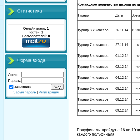
Командное первенство школы по ш
Статистика
Турнир
Дата
Врем
Онлайн всего:
1
Турнир 8-х классов
26.11.14
15:30
Гостей:
1
Пользователей:
0
Турнир 7-х классов
27.11.14
-«-
Турнир 6-х классов
01.12.14
-«-
Форма входа
Турнир 5-х классов
02.12.14
-«-
Логин:
Турнир 4-х классов
04.12.14
-«-
Пароль:
запомнить
Турнир 3-х классов
05.12.14
-«-
Забыл пароль
|
Регистрация
Турнир 2-х классов
08.12.14
-«-
Турнир 1-х классов
09.12.14
-«-
Полуфиналы пройдут с 16 по 19 д
каждого полуфинала.