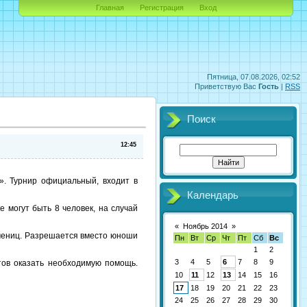
Главная
Регистрация
Вход
Пятница, 07.08.2026, 02:52
Приветствую Вас
Гость
|
RSS
Поиск
12:45
. Турнир официальный, входит в
Календарь
е могут быть 8 человек, на случай
«
Ноябрь 2014
»
 учениц. Разрешается вместо юноши
Пн
Вт
Ср
Чт
Пт
Сб
Вс
1
2
3
4
5
6
7
8
9
тов оказать необходимую помощь.
10
11
12
13
14
15
16
17
18
19
20
21
22
23
24
25
26
27
28
29
30