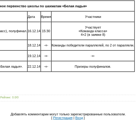
ное первенство школы по шахматам «Белая ладья»
Дата
Время
Участники
Участвует
ласс), полуфинал.
16.12.14
15:30
«Команда класса»
4+2 (в заявке 8)
18.12.14
-«-
Команды победители параллелей, по 2 от параллели.
19.12.14
-«-
-«-
«Белая ладья».
22.12.14
-«-
Призеры полуфиналов.
|
Рейтинг
:
0.0
/
0
Добавлять комментарии могут только зарегистрированные пользователи.
[
Регистрация
|
Вход
]