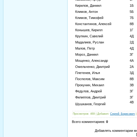
Кирилов, Даниил
1Б
Климов, Антон
5Б
Климов, Тимофей
7Б
Константинов, Алексей
8В
Конышев, Кирилл
1Г
Крупкин, Савелий
4Д
Мадалиев, Руслан
2Д
Малов, Петр
4Д
Мороз, Даниил
3Г
Мощенко, Александр
4А
Омельченко, Дмитрий
2А
Плетенев, Илья
3Д
Поспелов, Максим
8В
Прокунин, Михаил
3В
Федулов, Андрей
3Г
Филиппов, Дмитрий
3Г
4В
Шушканов, Георгий
Просмотров
: 469 |
Добавил
:
Сергей_Борисович
Всего комментариев
:
0
Добавлять комментарии мо