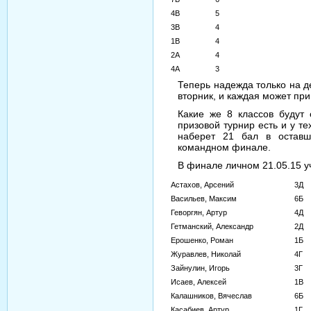
4В
5
3В
4
1В
4
2А
4
4А
3
Теперь надежда только на д
вторник, и каждая может при
Какие же 8 классов будут
призовой турнир есть и у те
наберет 21 бал в оставш
командном финале.
В финале личном 21.05.15 уч
Астахов, Арсений
3Д
Васильев, Максим
6Б
Геворгян, Артур
4Д
Гетманский, Александр
2Д
Ерошенко, Роман
1Б
Журавлев, Николай
4Г
Зайнулин, Игорь
3Г
Исаев, Алексей
1В
Калашников, Вячеслав
6Б
Касабиев, Артур
1Г