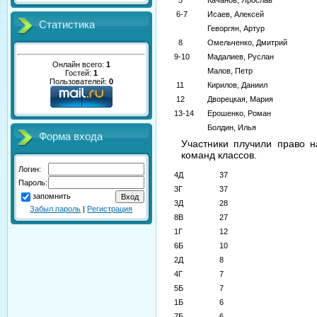
5
Качанов, Ярослав
6-7
Исаев, Алексей
Статистика
Геворгян, Артур
8
Омельченко, Дмитрий
9-10
Мадалиев, Руслан
Онлайн всего:
1
Малов, Петр
Гостей:
1
Пользователей:
0
11
Кирилов, Даниил
12
Дворецкая, Мария
13-14
Ерошенко, Роман
Болдин, Илья
Форма входа
Участники плучили право 
команд классов.
Логин:
4Д
37
Пароль:
3Г
37
запомнить
3Д
28
Забыл пароль
|
Регистрация
8В
27
1Г
12
6Б
10
2Д
8
4Г
7
5Б
7
1Б
6
7Б
6