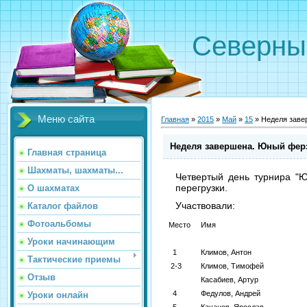
Северн
Меню сайта
Главная
»
2015
»
Май
»
15
» Неделя заве
Неделя завершена. Юный ферз
Главная страница
Шахматы, шахматы...
Четвертый день турнира "
перегрузки.
О шахматах
Участвовали:
Каталог файлов
Фотоальбомы
Место
Имя
Уроки начинающим
1
Климов, Антон
Тактические приемы
2-3
Климов, Тимофей
Отзыв
Касабиев, Артур
4
Федулов, Андрей
Уроки онлайн