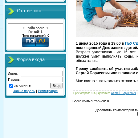
Статистика
Онлайн всего:
1
Гостей:
1
Пользователей:
0
1 июня 2015 года в 19.00 в
ГБУ С
посвященный Дню защиты детей.
Возраст участников - до 16 лет 
должен умет выполнять ходы, и
Форма входа
обязательна.
Прошу сообщить об участии заб
Сергей Борисович или в личном 
Логин:
Пароль:
Мне важно знать сколько готовить ст
запомнить
Забыл пароль
|
Регистрация
Просмотров
: 816 |
Добавил
:
Сергей_Борисович
Всего комментариев
:
0
Добавлять комментарии мо