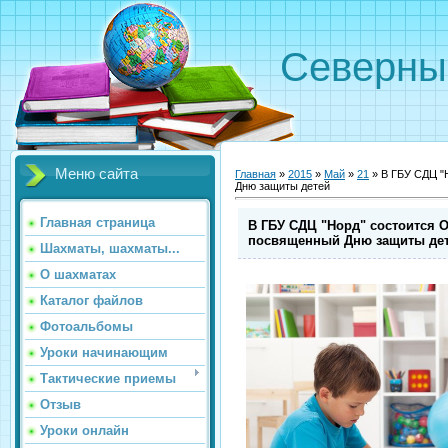
Северн
Меню сайта
Главная
»
2015
»
Май
»
21
» В ГБУ СДЦ "
Дню защиты детей
Главная страница
В ГБУ СДЦ "Норд" состоится 
посвященный Дню защиты де
Шахматы, шахматы...
О шахматах
Каталог файлов
Фотоальбомы
Уроки начинающим
Тактические приемы
Отзыв
Уроки онлайн