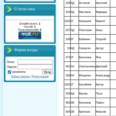
229
3Д
Астахов
Арсений
Статистика
334
4Д
Маслина
Варвара
1164
1Г
Конышев
Кирилл
Онлайн всего:
1
Гостей:
1
Пользователей:
0
237
3Д
Плетенев
Илья
108
2Г
Бабанин
Георгий
15
4Д
Геворгян
Артур
Форма входа
473
2Г
Бигачева
Яна
Логин:
462
2А
Омельченко
Дмитрий
Пароль:
запомнить
259
4А
Мощенко
Александр
Забыл пароль
|
Регистрация
1162
1Г
Касабиев
Артур
333
4Д
Малов
Петр
482
2В
Колганов
Павел
504
2В
Крючков
Максим