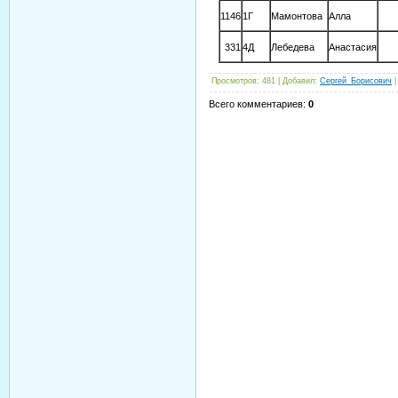
1146
1Г
Мамонтова
Алла
331
4Д
Лебедева
Анастасия
Просмотров
: 481 |
Добавил
:
Сергей_Борисович
Всего комментариев
:
0