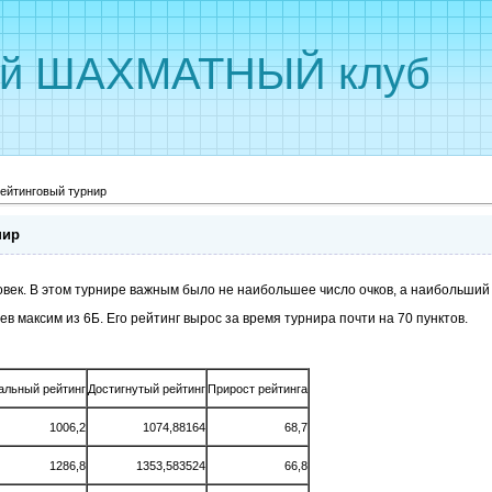
ый ШАХМАТНЫЙ клуб
ейтинговый турнир
нир
овек. В этом турнире важным было не наибольшее число очков, а наибольший
 максим из 6Б. Его рейтинг вырос за время турнира почти на 70 пунктов.
альный рейтинг
Достигнутый рейтинг
Прирост рейтинга
1006,2
1074,88164
68,7
1286,8
1353,583524
66,8