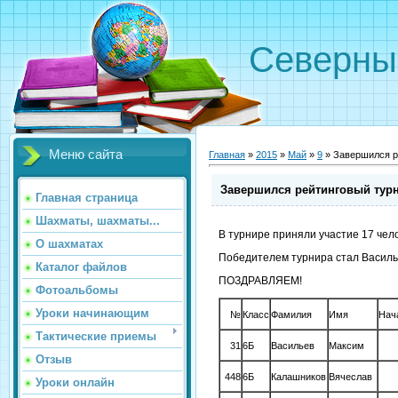
Северн
Меню сайта
Главная
»
2015
»
Май
»
9
» Завершился р
Завершился рейтинговый тур
Главная страница
Шахматы, шахматы...
В турнире приняли участие 17 чел
О шахматах
Победителем турнира стал Васильев
Каталог файлов
ПОЗДРАВЛЯЕМ!
Фотоальбомы
Уроки начинающим
№
Класс
Фамилия
Имя
Нач
Тактические приемы
31
6Б
Васильев
Максим
Отзыв
448
6Б
Калашников
Вячеслав
Уроки онлайн