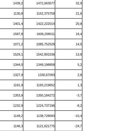
1439,2
1472,063577
32,9
1130,8
1152,375759
21,6
1401,4
1422,222014
20,8
1587,8
1606,208011
18,4
1071,2
1085,752528
14,5
1529,1
1542,891536
13,8
1344,0
1349,198858
5,2
1327,9
1330,67093
2,8
1191,9
1193,219652
1,3
1353,9
1350,184272
-3,7
1232,9
1224,737196
-8,2
1149,2
1138,728093
-10,4
1146,3
1121,621775
-24,7