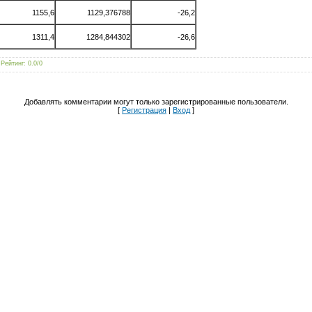
1155,6
1129,376788
-26,2
1311,4
1284,844302
-26,6
|
Рейтинг
:
0.0
/
0
Добавлять комментарии могут только зарегистрированные пользователи.
[
Регистрация
|
Вход
]