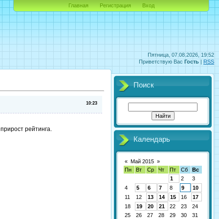
Главная
Регистрация
Вход
Пятница, 07.08.2026, 19:52
Приветствую Вас
Гость
|
RSS
Поиск
10:23
 прирост рейтинга.
Календарь
«
Май 2015
»
Пн
Вт
Ср
Чт
Пт
Сб
Вс
1
2
3
4
5
6
7
8
9
10
11
12
13
14
15
16
17
18
19
20
21
22
23
24
25
26
27
28
29
30
31