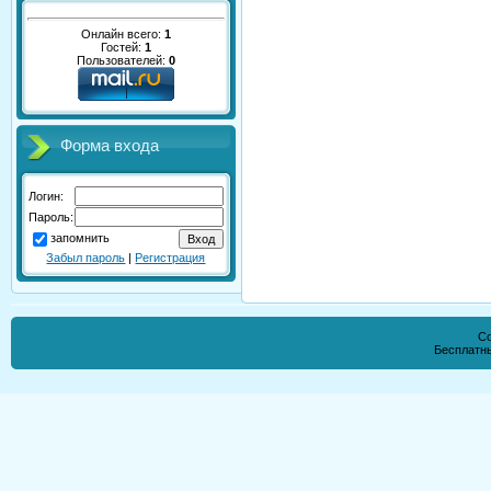
Онлайн всего:
1
Гостей:
1
Пользователей:
0
Форма входа
Логин:
Пароль:
запомнить
Забыл пароль
|
Регистрация
Co
Бесплатн