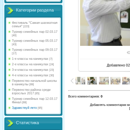
Категории раздела
Фестиваль "Самая шахматная
семья"
[223]
Турнир семейных пар 02.03.17
[40]
Турнир семейных пар 05.03.17
[43]
Турнир семейных пар 09.03.17
[17]
1-е классы на каникулах
[7]
2-е классы на каникулах
[24]
Добавлено
02
3-и классы на каникулах
[23]
4-е классы на каникулах
[30]
Первенство начальной школы
в каникулы
[89]
Первенство района среди
взрослых 2017
[65]
Всего комментариев
:
0
Турнир семейных пар 12.03.17
Финал
[69]
Добавлять комментарии мо
Здравствуй лето
[95]
Статистика