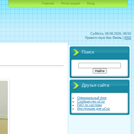
Главная
Регистрация
Вход
Суббота, 08.08.2026, 08:50
Приветствую Вас
Гость
|
RSS
Поиск
Друзья сайта
Официальный блог
Сообщество uCoz
FAQ по системе
Инструкции для uCoz