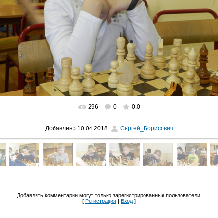
296
0
0.0
В реальном размере
1024x768
/ 285.7Kb
Добавлено
10.04.2018
Сергей_Борисович
Добавлять комментарии могут только зарегистрированные пользователи.
[
Регистрация
|
Вход
]