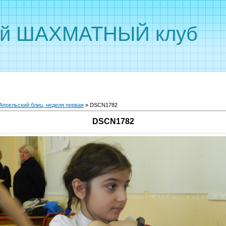
ый ШАХМАТНЫЙ клуб
Апрельский блиц, неделя первая
» DSCN1782
DSCN1782