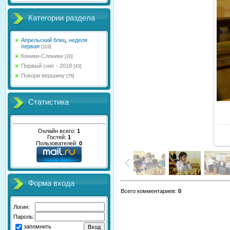
Категории раздела
Апрельский блиц, неделя
первая
[119]
Коники-Слоники
[20]
Первый снег - 2018
[43]
Покори вершину
[76]
Статистика
Онлайн всего:
1
Гостей:
1
Пользователей:
0
Форма входа
Всего комментариев
:
0
Логин:
Пароль:
запомнить