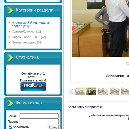
Категории раздела
Апрельский блиц, неделя
первая
[119]
Коники-Слоники
[20]
Первый снег - 2018
[43]
Покори вершину
[76]
Статистика
В реаль
Онлайн всего:
1
Добавлено
10
Гостей:
1
Пользователей:
0
Форма входа
Всего комментариев
:
0
Добавлять комментарии мо
Логин:
Пароль:
запомнить