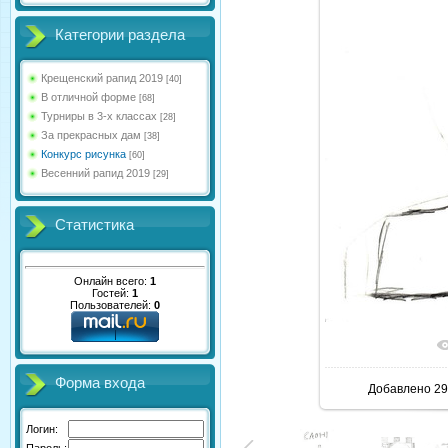
Категории раздела
Крещенский рапид 2019
[40]
В отличной форме
[68]
Турниры в 3-х классах
[28]
За прекрасных дам
[38]
Конкурс рисунка
[60]
Весенний рапид 2019
[29]
Статистика
Онлайн всего:
1
Гостей:
1
Пользователей:
0
В реал
Форма входа
Добавлено
29
Логин:
Пароль: