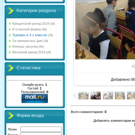
Категории раздела
Крещенский рапид 2019
[40]
В отличной форме
[68]
Турниры в 3-х классах
[28]
За прекрасных дам
[38]
Конкурс рисунка
[60]
Весенний рапид 2019
[29]
В реаль
Статистика
Добавлено
06
Онлайн всего:
1
Гостей:
1
Пользователей:
0
Всего комментариев
:
0
Форма входа
Добавлять комментарии мо
Логин:
Пароль: