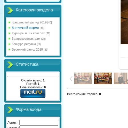
Категории раздела
Крещенский рапид 2019
[40]
В отличной форме
[68]
Турниры в 3-х классах
[28]
За прекрасных дам
[38]
Конкурс рисунка
[60]
Весенний рапид 2019
[29]
Статистика
Онлайн всего:
1
Гостей:
1
Пользователей:
0
Всего комментариев
:
0
Форма входа
Логин:
Пароль: