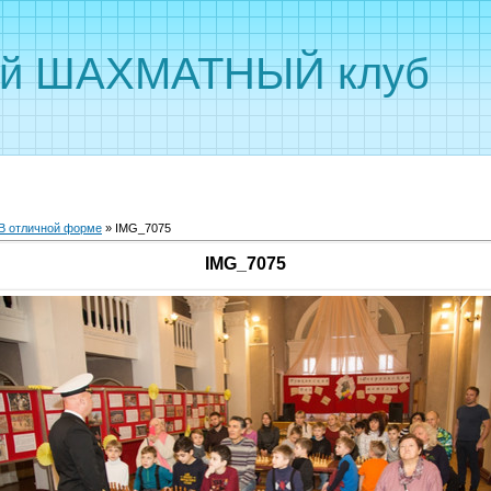
ый ШАХМАТНЫЙ клуб
В отличной форме
» IMG_7075
IMG_7075