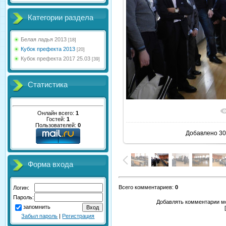
Категории раздела
Белая ладья 2013
[18]
Кубок префекта 2013
[20]
Кубок префекта 2017 25.03
[39]
Статистика
В реаль
Онлайн всего:
1
Гостей:
1
Пользователей:
0
Добавлено
30
Форма входа
Всего комментариев
:
0
Логин:
Пароль:
Добавлять комментарии мо
запомнить
Забыл пароль
|
Регистрация