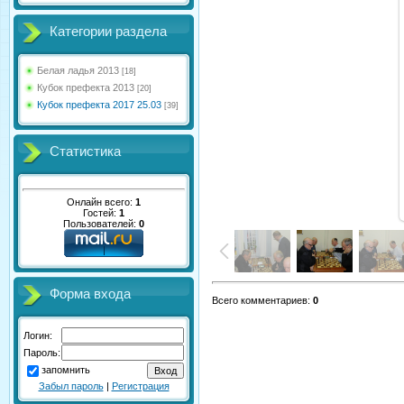
Категории раздела
Белая ладья 2013
[18]
Кубок префекта 2013
[20]
Кубок префекта 2017 25.03
[39]
Статистика
Онлайн всего:
1
Гостей:
1
Пользователей:
0
Форма входа
Всего комментариев
:
0
Логин:
Пароль:
запомнить
Забыл пароль
|
Регистрация