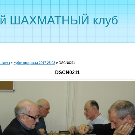
ый ШАХМАТНЫЙ клуб
 школы
»
Кубок префекта 2017 25.03
» DSCN0211
DSCN0211