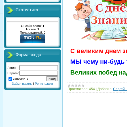
Статистика
Онлайн всего:
1
Гостей:
1
Пользователей:
0
С великим днем з
Форма входа
МЫ чему ни-будь 
Логин:
Великих побед над
Пароль:
запомнить
Забыл пароль
|
Регистрация
Просмотров:
454
|
Добавил:
Сергей_