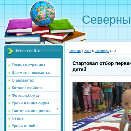
Северн
Меню сайта
Главная
»
2017
»
Сентябрь
»
03
Стартовал отбор перве
Главная страница
детей
Шахматы, шахматы...
О шахматах
Каталог файлов
Фотоальбомы
Уроки начинающим
Тактические приемы
Отзыв
Уроки онлайн