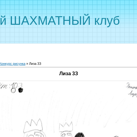
ый ШАХМАТНЫЙ клуб
Конкурс рисунка
» Лиза 3З
Лиза 3З