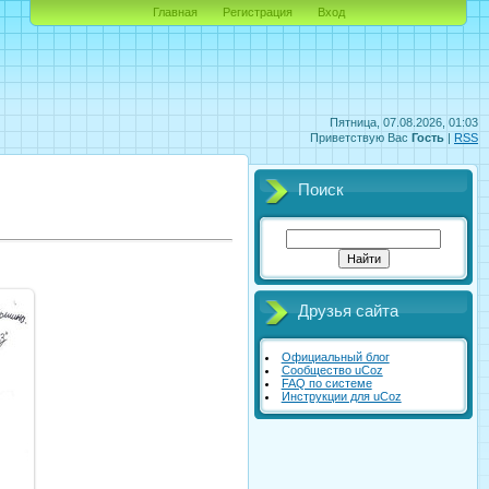
Главная
Регистрация
Вход
Пятница, 07.08.2026, 01:03
Приветствую Вас
Гость
|
RSS
Поиск
Друзья сайта
Официальный блог
Сообщество uCoz
FAQ по системе
Инструкции для uCoz