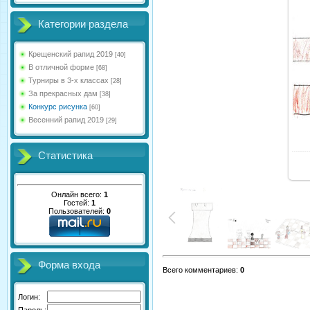
Категории раздела
Крещенский рапид 2019
[40]
В отличной форме
[68]
Турниры в 3-х классах
[28]
За прекрасных дам
[38]
Конкурс рисунка
[60]
Весенний рапид 2019
[29]
Статистика
Онлайн всего:
1
Гостей:
1
Пользователей:
0
Форма входа
Всего комментариев
:
0
Логин:
Пароль: