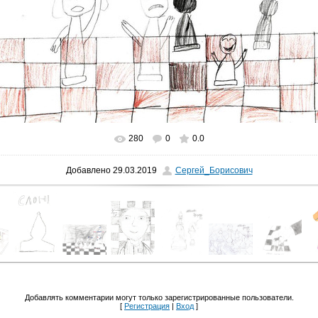
280
0
0.0
В реальном размере
1024x719
/ 86.1Kb
Добавлено
29.03.2019
Сергей_Борисович
Добавлять комментарии могут только зарегистрированные пользователи.
[
Регистрация
|
Вход
]