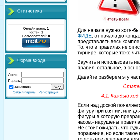
Статистика
Онлайн всего:
1
Для начала нужно хотя-бы
Гостей:
1
ФИДЕ
, от начала до конца
Пользователей:
0
представлять весь компле
То, что в правилах не опи
турнире, которые тоже чит
Форма входа
Заучить и использовать н
правил, остальное, в осно
Логин:
Давайте разберем эту част
Пароль:
Стать
запомнить
Забыл пароль
|
Регистрация
4.1. Каждый ход
Если над доской появляетс
фигуру при взятии, или д
фигуры в которую превра
часов,- нарушены правила
Не стоит ожидать, что су
поражение, но если такое
то есть все основания для