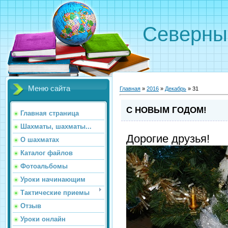
Северн
Меню сайта
Главная
»
2016
»
Декабрь
»
31
С НОВЫМ ГОДОМ!
Главная страница
Шахматы, шахматы...
Дорогие друзья!
О шахматах
Каталог файлов
Фотоальбомы
Уроки начинающим
Тактические приемы
Отзыв
Уроки онлайн