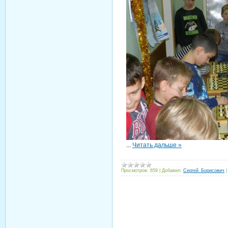
...
Читать дальше »
Просмотров:
659
|
Добавил:
Сергей_Борисович