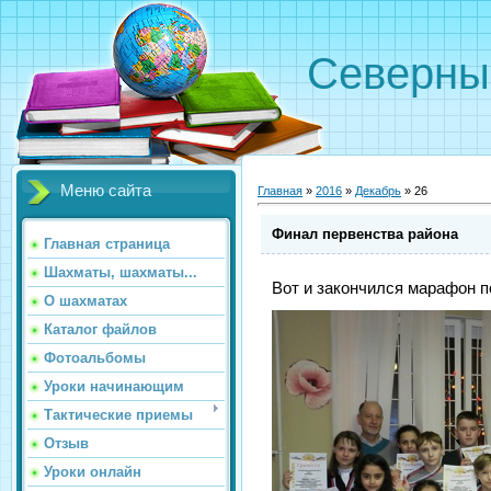
Северн
Меню сайта
Главная
»
2016
»
Декабрь
»
26
Финал первенства района
Главная страница
Шахматы, шахматы...
Вот и закончился марафон 
О шахматах
Каталог файлов
Фотоальбомы
Уроки начинающим
Тактические приемы
Отзыв
Уроки онлайн