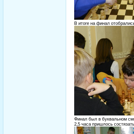
В итоге на финал отобрались
Финал был в буквальном смы
2,5 часа пришлось состязать