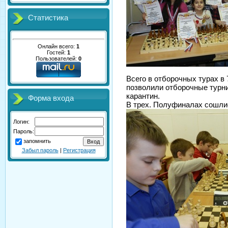
Статистика
Онлайн всего:
1
Гостей:
1
Пользователей:
0
Всего в отборочных турах в
позволили отборочные турн
карантин.
Форма входа
В трех. Полуфиналах сошлис
Логин:
Пароль:
запомнить
Забыл пароль
|
Регистрация