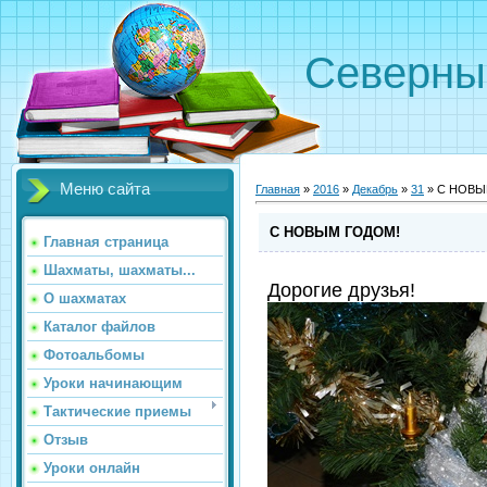
Северн
Меню сайта
Главная
»
2016
»
Декабрь
»
31
» С НОВЫ
С НОВЫМ ГОДОМ!
Главная страница
Шахматы, шахматы...
Дорогие друзья!
О шахматах
Каталог файлов
Фотоальбомы
Уроки начинающим
Тактические приемы
Отзыв
Уроки онлайн