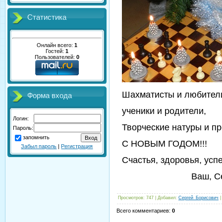
Статистика
Онлайн всего:
1
Гостей:
1
Пользователей:
0
Шахматисты и любител
Форма входа
ученики и родители,
Логин:
Творческие натуры и пр
Пароль:
запомнить
С НОВЫМ ГОДОМ!!!
Забыл пароль
|
Регистрация
Счастья, здоровья, усп
Ваш, Сергей 
Просмотров
: 747 |
Добавил
:
Сергей_Борисович
Всего комментариев
:
0