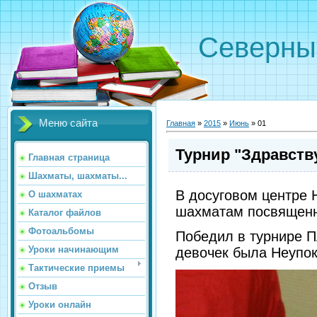
Северн
Меню сайта
Главная
»
2015
»
Июнь
»
01
Турнир "Здравств
Главная страница
Шахматы, шахматы...
В досуговом центре 
О шахматах
шахматам посвященн
Каталог файлов
Фотоальбомы
Победил в турнире П
Уроки начинающим
девочек была Неупок
Тактические приемы
Отзыв
Уроки онлайн