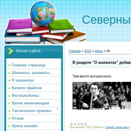
Северн
Меню сайта
Главная
»
2015
»
Июнь
»
26
В разделе "О шахматах" доба
Главная страница
Шахматы, шахматы...
Там много интересного.
О шахматах
Каталог файлов
Фотоальбомы
Уроки начинающим
Тактические приемы
Отзыв
Уроки онлайн
Просмотров:
594
|
Добавил:
Сергей_Борисович