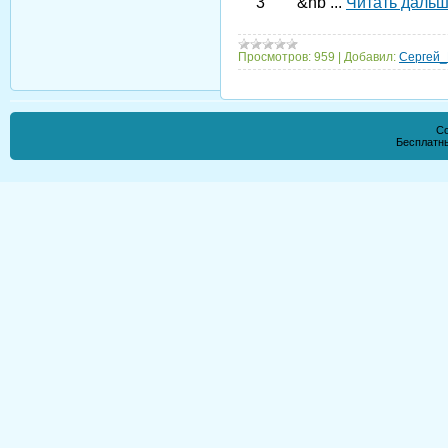
3 &nb
...
Читать дальш
Просмотров:
959
|
Добавил:
Сергей_
Co
Бесплатн