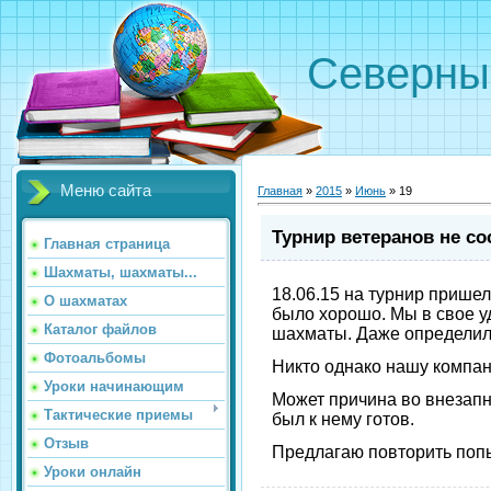
Северн
Меню сайта
Главная
»
2015
»
Июнь
»
19
Турнир ветеранов не со
Главная страница
Шахматы, шахматы...
18.06.15 на турнир пришел
О шахматах
было хорошо. Мы в свое у
Каталог файлов
шахматы. Даже определили
Фотоальбомы
Никто однако нашу компан
Уроки начинающим
Может причина во внезапн
Тактические приемы
был к нему готов.
Отзыв
Предлагаю повторить попы
Уроки онлайн