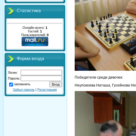
Статистика
Онлайн всего:
1
Гостей:
1
Пользователей:
0
Форма входа
Логин:
Победители среди девочек:
Пароль:
запомнить
Неупокоева Наташа, Гусейнова Ни
Забыл пароль
|
Регистрация