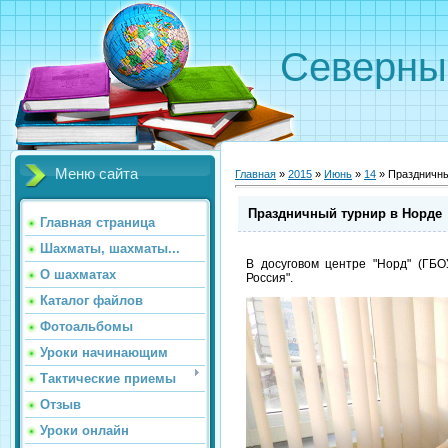
Северн
Меню сайта
Главная
»
2015
»
Июнь
»
14
» Праздничны
Праздничный турнир в Норде
Главная страница
Шахматы, шахматы...
В досуговом центре "Норд" (ГБ
О шахматах
Россия".
Каталог файлов
Фотоальбомы
Уроки начинающим
Тактические приемы
Отзыв
Уроки онлайн