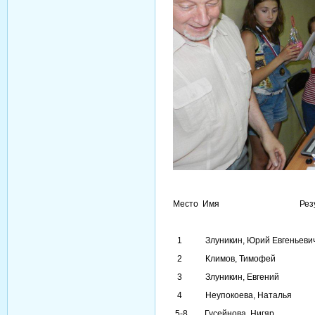
Место Имя Результа
1 Злуникин, Юрий Евгень
2 Климов, Тимофе
3 Злуникин, Евген
4 Неупокоева, Наталь
5-8 Гусейнова, Ниг