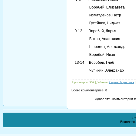
Воробей, Елизавет
Изматденов, Пет
Гусейнов, Ниджа
9-12 Воробей, Да
Бохан, Анастас
Шеремет, Алексан
Воробей, Ива
13-14 Воробей, Гл
Чупикин, Александр
Просмотров
: 959 |
Добавил
:
Сергей_Борисович
Всего комментариев
:
0
Добавлять комментарии м
Co
Бесплатн