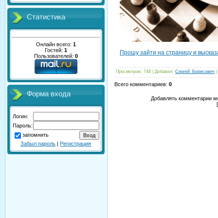
Статистика
Онлайн всего:
1
Гостей:
1
Прошу зайти на страницу и высказ
Пользователей:
0
Просмотров
: 748 |
Добавил
:
Сергей_Борисович
Всего комментариев
:
0
Форма входа
Добавлять комментарии мо
Логин:
Пароль:
запомнить
Забыл пароль
|
Регистрация